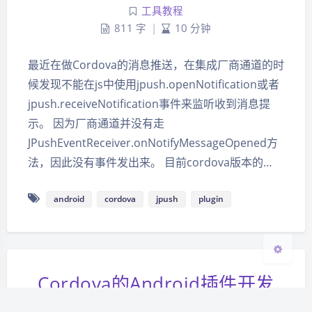
工具教程
811 字
|
10 分钟
最近在做Cordova的消息推送，在集成厂商通道的时
候发现不能在js中使用jpush.openNotification或者
夜间模式
jpush.receiveNotification事件来监听收到消息提
Sans Serif
Serif
示。 因为厂商通道并没有走
JPushEventReceiver.onNotifyMessageOpened方
浅阴影
深阴影
法，因此没有事件发出来。 目前cordova版本的…
关闭
日落
暗化
灰度
android
cordova
jpush
plugin
Cordova的Android插件开发