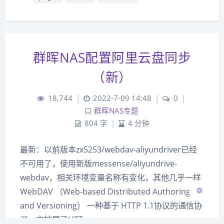
群晖NAS配置阿里云盘同步
夜间模式
（新）
Sans Serif
Serif
18,744
|
2022-7-09 14:48
|
0
|
群晖NAS专题
浅阴影
深阴影
804 字
|
4 分钟
关闭
日落
暗化
灰度
最新：以前版本zx5253/webdav-aliyundriver已经
不可用了，使用新版messense/aliyundrive-
webdav，相关环境变量名称有变化，其他几乎一样
WebDAV （Web-based Distributed Authoring
and Versioning） 一种基于 HTTP 1.1协议的通信协
议。它扩展了HTT…