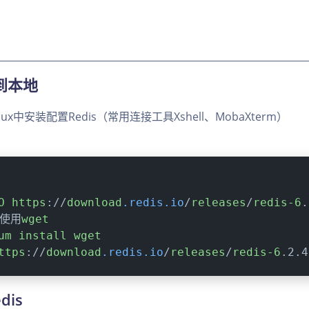
s到本地
ux中安装配置Redis（常用连接工具Xshell、MobaXterm）
O
https
://
download
.redis
.io
/
releases
/
redis-6
.
者使用
wget
um
install
wget
ttps
://
download
.redis
.io
/
releases
/
redis-6
.2.4
dis