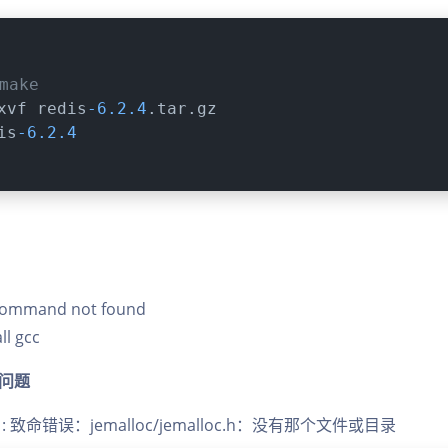
make
xvf redis
-6.2
.4
.tar.gz
is
-6.2
.4
 Command not found
ll gcc
在问题
0:31: 致命错误：jemalloc/jemalloc.h：没有那个文件或目录