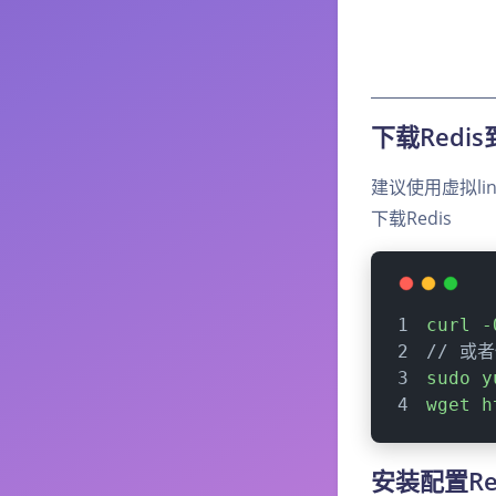
下载Redi
建议使用虚拟lin
下载Redis
curl
-
// 或
sudo
y
wget
h
安装配置Re