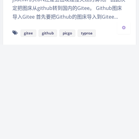
关闭
日落
暗化
灰度
定把图床从github转到国内的Gitee。 Github图床
导入Gitee 首先要把Github的图床导入到Gitee…
gitee
github
picgo
typroa
解决GitHub资源下载失败或者
很慢问题
13,360
|
2021-1-13 14:13
|
0
|
工具教程
175 字
|
1 分钟内
解决GitHub资源下载失败或者很慢问题 Github下载
代理 从Github下载资源，通常回调转到亚马逊aws