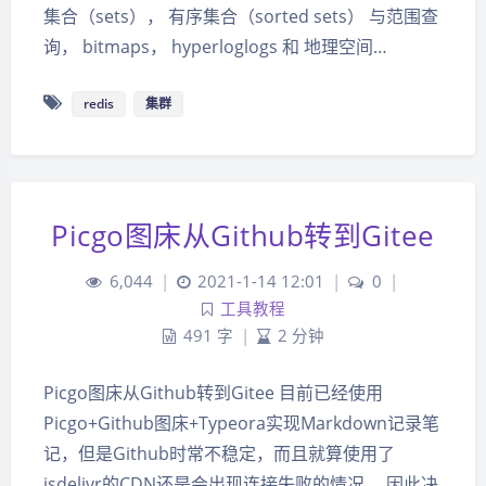
集合（sets）， 有序集合（sorted sets） 与范围查
询， bitmaps， hyperloglogs 和 地理空间…
redis
集群
Picgo图床从Github转到Gitee
6,044
|
2021-1-14 12:01
|
0
|
工具教程
夜间模式
491 字
|
2 分钟
Sans Serif
Serif
Picgo图床从Github转到Gitee 目前已经使用
Picgo+Github图床+Typeora实现Markdown记录笔
浅阴影
深阴影
记，但是Github时常不稳定，而且就算使用了
jsdelivr的CDN还是会出现连接失败的情况。 因此决