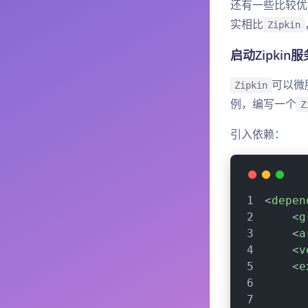
还有一些比较优
实相比
Zipkin
启动Zipkin
可以微
Zipkin
例，编写一个
Z
引入依赖：
<
depen
<
g
<
a
<
v
<
e