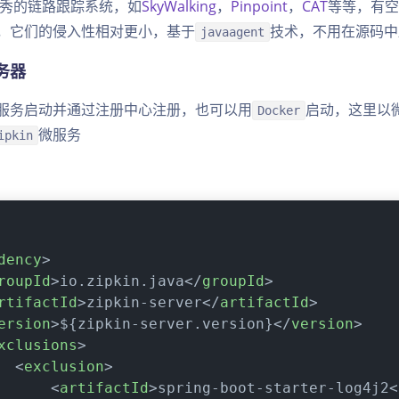
秀的链路跟踪系统，如
SkyWalking
，
Pinpoint
，
CAT
等等，有空
，它们的侵入性相对更小，基于
技术，不用在源码中
javaagent
服务器
服务启动并通过注册中心注册，也可以用
启动，这里以
Docker
微服务
ipkin
dency
>
roupId
>
io.zipkin.java
</
groupId
>
rtifactId
>
zipkin-server
</
artifactId
>
ersion
>
${zipkin-server.version}
</
version
>
xclusions
>
<
exclusion
>
<
artifactId
>
spring-boot-starter-log4j2
<