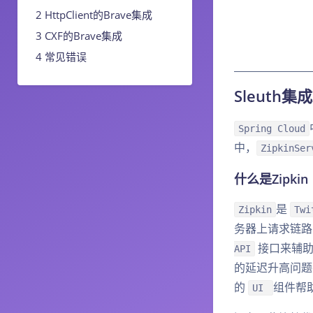
HttpClient的Brave集成
CXF的Brave集成
常见错误
Sleuth集成
Spring Cloud
中，
ZipkinSer
什么是Zipkin
是
Zipkin
Tw
务器上请求链路
接口来辅助
API
的延迟升高问题
的
组件帮
UI