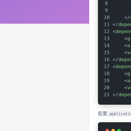
</
</
depe
<
depen
<
g
<
a
<
v
</
depe
<
depen
<
g
<
a
<
v
</
depe
配置
applicati