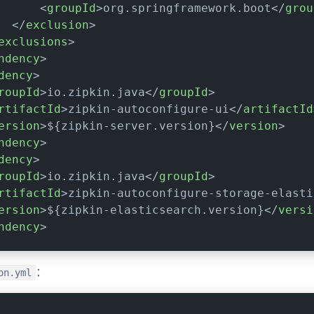
<
groupId
>
org.springframework.boot
</
grou
</
exclusion
>
exclusions
>
ndency
>
dency
>
roupId
>
io.zipkin.java
</
groupId
>
rtifactId
>
zipkin-autoconfigure-ui
</
artifactId
ersion
>
${zipkin-server.version}
</
version
>
ndency
>
dency
>
roupId
>
io.zipkin.java
</
groupId
>
rtifactId
>
zipkin-autoconfigure-storage-elasti
ersion
>
${zipkin-elasticsearch.version}
</
versi
ndency
>
：
on.yml