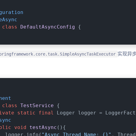
guration
eAsync
class
DefaultAsyncConfig
{
实现异
pringframework.core.task.SimpleAsyncTaskExecutor
nent
class
TestService
{
ivate
static
final
 Logger logger = LoggerFact
sync
blic
void
testAsync
()
{
  logger.info(
"Async Thread Name: {}"
, Thread