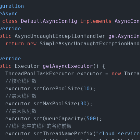
guration
eAsync
class
DefaultAsyncConfig
implements
AsyncCon
verride
blic
 AsyncUncaughtExceptionHandler 
getAsyncUn
return
new
 SimpleAsyncUncaughtExceptionHand
verride
blic
 Executor 
getAsyncExecutor
()
{
  ThreadPoolTaskExecutor executor = 
new
 Threa
//核心线程数
  executor.setCorePoolSize(
10
);
//最大线程数
  executor.setMaxPoolSize(
30
);
//最大队列数
  executor.setQueueCapacity(
500
);
//线程池中的线程的名称前缀
  executor.setThreadNamePrefix(
"cloud-service