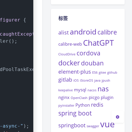
标签
figurer
{
android
calibre
alist
夜间模式
caughtExceptionHandler
()
{
ChatGPT
ler();
calibre-web
Sans Serif
Serif
cordova
CloudDrive
docker
浅阴影
深阴影
douban
dPoolTaskExecutor();
element-plus
ES6
gitee
github
关闭
日落
暗化
灰度
gitlab
iOS
iStoreOS
java
jpush
nas
mysql
keepalive
nacos
nginx
picgo
plugin
OpenClash
redis
Python
pyinstaller
spring boot
vue
springboot
-async-"
);
swagger