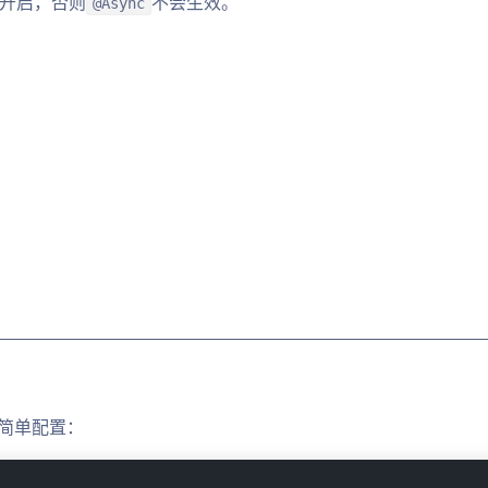
开启，否则
不会生效。
@Async
ig简单配置：