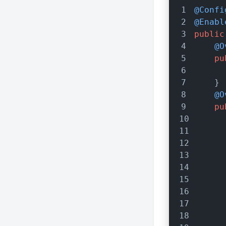
@Confi
@Enabl
public
@O
pu
    }
@O
pu
      
      
      
      
      