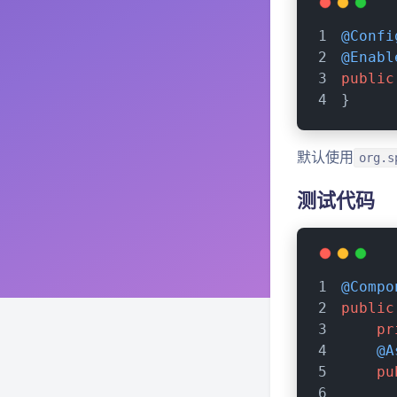
@Confi
@Enabl
public
}
默认使用
org.s
测试代码
@Compo
public
pr
@A
pu
      