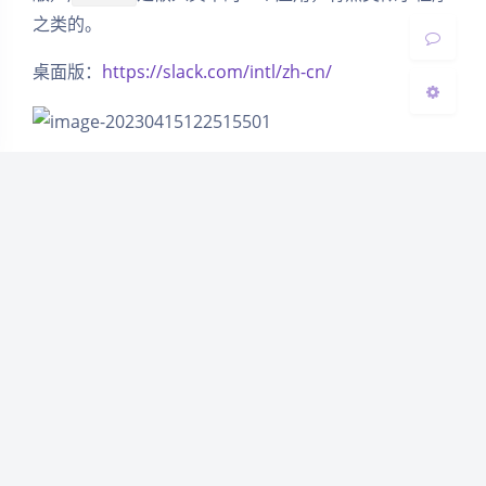
关闭
日落
暗化
灰度
之类的。
桌面版：
https://slack.com/intl/zh-cn/
下载（
）并运行：
SlackSetup.exe
登录成功之后和在网页上差不多：
手机版可以在应用商店搜索Slack，目前试用过
版
iOS
本，效果不错。
赞赏