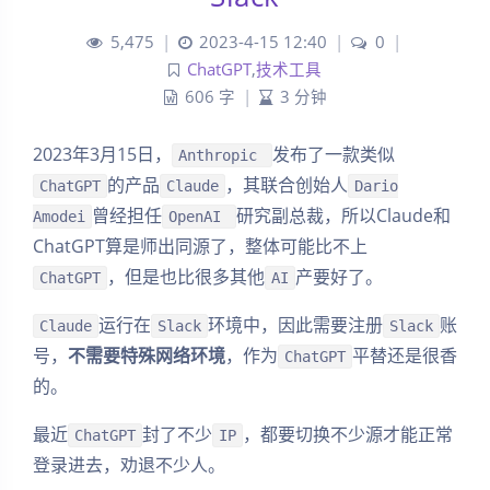
5,475
|
2023-4-15 12:40
|
0
|
ChatGPT
,
技术工具
606 字
|
3 分钟
2023年3月15日，
发布了一款类似
Anthropic
的产品
，其联合创始人
ChatGPT
Claude
Dario
曾经担任
研究副总裁，所以Claude和
Amodei
OpenAI
ChatGPT算是师出同源了，整体可能比不上
，但是也比很多其他
产要好了。
ChatGPT
AI
运行在
环境中，因此需要注册
账
Claude
Slack
Slack
号，
不需要特殊网络环境
，作为
平替还是很香
ChatGPT
的。
最近
封了不少
，都要切换不少源才能正常
ChatGPT
IP
登录进去，劝退不少人。