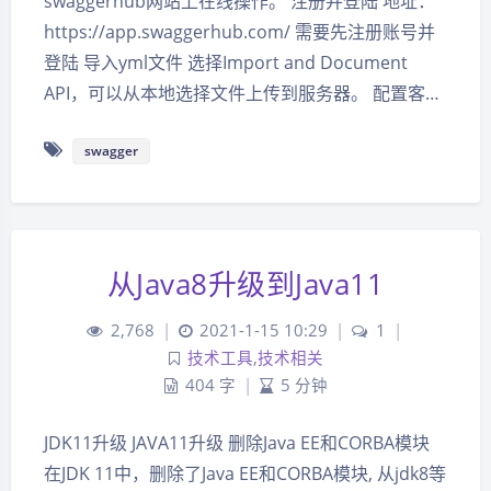
swaggerhub网站上在线操作。 注册并登陆 地址：
https://app.swaggerhub.com/ 需要先注册账号并
登陆 导入yml文件 选择Import and Document
API，可以从本地选择文件上传到服务器。 配置客…
swagger
夜间模式
从Java8升级到Java11
Sans Serif
Serif
2,768
|
2021-1-15 10:29
|
1
|
技术工具
,
技术相关
浅阴影
深阴影
404 字
|
5 分钟
关闭
日落
暗化
灰度
JDK11升级 JAVA11升级 删除Java EE和CORBA模块
在JDK 11中，删除了Java EE和CORBA模块, 从jdk8等