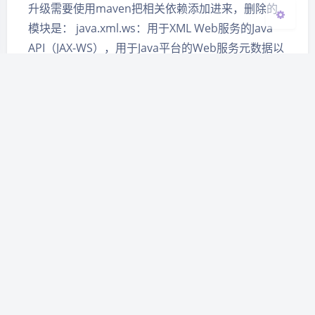
升级需要使用maven把相关依赖添加进来，删除的
模块是： java.xml.ws：用于XML Web服务的Java
API（JAX-WS），用于Java平台的Web服务元数据以
及用于Java的附件的SOAP（S…
Windows下Zookeeper安装使
用
15,718
|
2021-1-14 11:01
|
0
|
技术工具
745 字
|
5 分钟
Windows下Zookeeper安装使用 ZooKeeper是一种
分布式协调服务，用于管理大型主机。 在分布式环