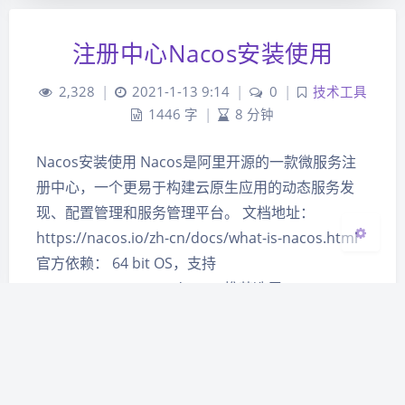
夜间模式
注册中心Nacos安装使用
Sans Serif
Serif
2,328
|
2021-1-13 9:14
|
0
|
技术工具
浅阴影
深阴影
1446 字
|
8 分钟
关闭
日落
暗化
灰度
Nacos安装使用 Nacos是阿里开源的一款微服务注
册中心，一个更易于构建云原生应用的动态服务发
现、配置管理和服务管理平台。 文档地址：
https://nacos.io/zh-cn/docs/what-is-nacos.html
官方依赖： 64 bit OS，支持
Linux/Unix/Mac/Windows，推荐选用
Linux/Unix/M…
Service Registry
微服务
配置中心