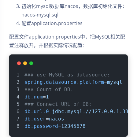
初始化mysql数据库nacos，数据库初始化文件：
nacos-mysql.sql
配置application.properties
配置文件application.properties中，把MySQL相关配
置注释放开，并根据实际情况配置：
### use MySQL as datasource:
spring.datasource.platform
=
mysql
### Count of DB:
db.num
=
1
### Connect URL of DB:
db.url.0
=
jdbc:mysql://127.0.0.1:3306
db.user
=
nacos
db.password
=
12345678