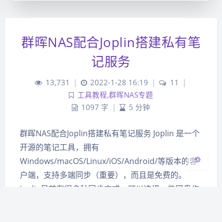
群晖NAS配合Joplin搭建私有笔
夜间模式
记服务
Sans Serif
Serif
13,731
|
2022-1-28 16:19
|
11
|
浅阴影
深阴影
工具教程
,
群晖NAS专题
1097 字
|
5 分钟
关闭
日落
暗化
灰度
群晖NAS配合Joplin搭建私有笔记服务 Joplin 是一个
开源的笔记工具，拥有
Windows/macOS/Linux/iOS/Android/等版本的客
户端，支持多端同步（重要），而且是免费的。
Joplin目前有很多种同步方式，可以选择一些网盘作
为同步端，也可以用WebDAV服务，可以自建Joplin
Server，也可以用官方收费版的J…