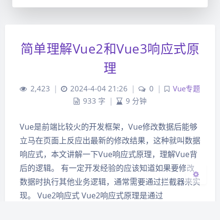
简单理解Vue2和Vue3响应式原
夜间模式
理
Sans Serif
Serif
2,423
|
2024-4-04 21:26
|
0
|
Vue专题
933 字
|
9 分钟
浅阴影
深阴影
Vue是前端比较火的开发框架，Vue修改数据后能够
关闭
日落
暗化
灰度
立马在页面上反应出最新的修改结果，这种就叫数据
响应式，本文讲解一下Vue响应式原理，理解Vue背
后的逻辑。 有一定开发经验的应该知道如果要修改
数据时执行其他业务逻辑，通常需要通过拦截器来实
现。 Vue2响应式 Vue2响应式原理是通过
Object.defineProperty实现，这个方法可以给对